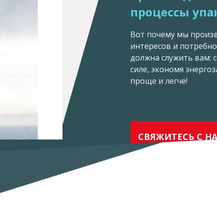
процессы упа
Вот почему мы произ
интересов и потребно
должна служить вам: 
силе, экономя энерго
проще и легче!
СВЯЖИТЕСЬ С Н